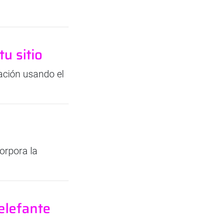
u sitio
ación usando el
corpora la
elefante