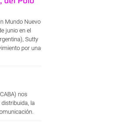
 del Polo
 un Mundo Nuevo
e junio en el
rgentina), Sutty
ovimiento por una
, CABA) nos
istribuida, la
comunicación.