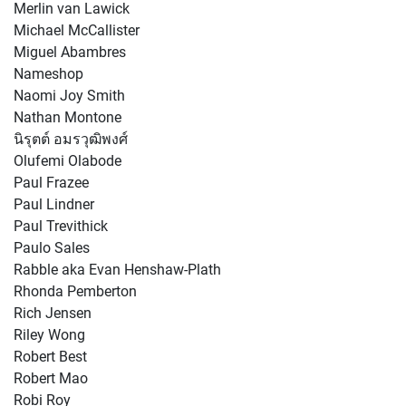
Merlin van Lawick
Michael McCallister
Miguel Abambres
Nameshop
Naomi Joy Smith
Nathan Montone
นิรุตต์ อมรวุฒิพงศ์
Olufemi Olabode
Paul Frazee
Paul Lindner
Paul Trevithick
Paulo Sales
Rabble aka Evan Henshaw-Plath
Rhonda Pemberton
Rich Jensen
Riley Wong
Robert Best
Robert Mao
Robi Roy