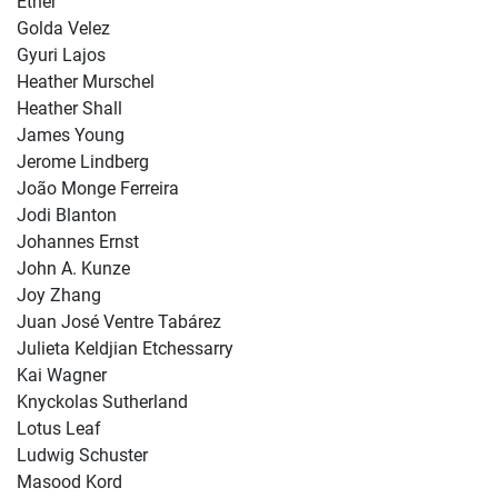
Ether
Golda Velez
Gyuri Lajos
Heather Murschel
Heather Shall
James Young
Jerome Lindberg
João Monge Ferreira
Jodi Blanton
Johannes Ernst
John A. Kunze
Joy Zhang
Juan José Ventre Tabárez
Julieta Keldjian Etchessarry
Kai Wagner
Knyckolas Sutherland
Lotus Leaf
Ludwig Schuster
Masood Kord